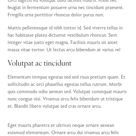
Orci sagittis eu volutpat odio facilisis mauris. Risus nec
feugiat in fermentum posuere urna nec tincidunt praesent.
Fringilla urna porttitor rhoncus dolor purus non.
Mattis pellentesque id nibh tortor id. Sed viverra tellus in
hac habitasse platea dictumst vestibulum rhoncus. Sem
integer vitae justo eget magna. Facilisis mauris sit amet
massa vitae tortor. Ut lectus arcu bibendum at varius vel
Volutpat ac tincidunt
Elementum tempus egestas sed sed risus pretium quam. Et
sollicitudin ac orci phasellus egestas tellus rutrum. Morbi
quis commodo odio aenean sed. Volutpat consequat mauris
nunc congue nisi. Vivamus arcu felis bibendum ut tristique
et. Blandit libero volutpat sed cras ornare arcu.
Eget mauris pharetra et ultrices neque ornare aenean
euismod elementum. Ornare arcu dui vivamus arcu felis