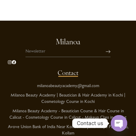
Milanoa
Contact
milanoabeautyacademy@gmail.com
Milanoa Beauty Academy | Beautician & Hair Academy in Kochi |
Cosmetology Course in Kochi
Milanoa Beauty Academy - Beautician Course & Hair Course in
Calicut - Cosmetology Course in Calicut - Makeup Class in Calicut
Contact us
Avove Union Bank of India Near Kolloorvila Juma masjid Pallimukku,
Kollam
O