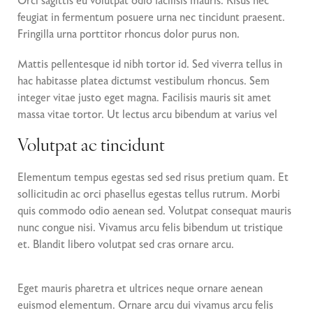
Orci sagittis eu volutpat odio facilisis mauris. Risus nec
feugiat in fermentum posuere urna nec tincidunt praesent.
Fringilla urna porttitor rhoncus dolor purus non.
Mattis pellentesque id nibh tortor id. Sed viverra tellus in
hac habitasse platea dictumst vestibulum rhoncus. Sem
integer vitae justo eget magna. Facilisis mauris sit amet
massa vitae tortor. Ut lectus arcu bibendum at varius vel
Volutpat ac tincidunt
Elementum tempus egestas sed sed risus pretium quam. Et
sollicitudin ac orci phasellus egestas tellus rutrum. Morbi
quis commodo odio aenean sed. Volutpat consequat mauris
nunc congue nisi. Vivamus arcu felis bibendum ut tristique
et. Blandit libero volutpat sed cras ornare arcu.
Eget mauris pharetra et ultrices neque ornare aenean
euismod elementum. Ornare arcu dui vivamus arcu felis