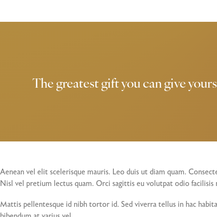
The greatest gift you can give yourse
Aenean vel elit scelerisque mauris. Leo duis ut diam quam. Consectetu
Nisl vel pretium lectus quam. Orci sagittis eu volutpat odio facilisi
Mattis pellentesque id nibh tortor id. Sed viverra tellus in hac habi
bibendum at varius vel