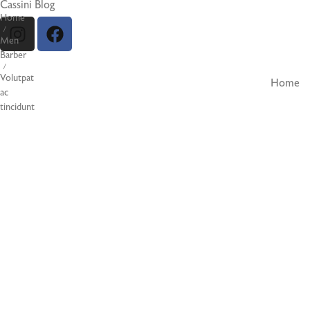
Cassini Blog
8086378989
milanoabeautyacademy@gmail.com
Home
/
Men
Barber
/
Volutpat
Home
ac
tincidunt