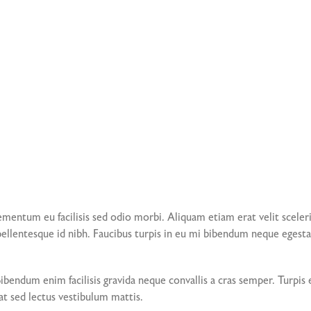
mentum eu facilisis sed odio morbi. Aliquam etiam erat velit sceleris
llentesque id nibh. Faucibus turpis in eu mi bibendum neque egestas
 Bibendum enim facilisis gravida neque convallis a cras semper. Turp
at sed lectus vestibulum mattis.