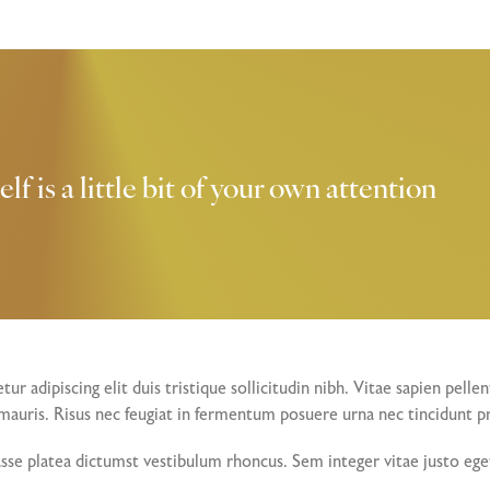
lf is a little bit of your own attention
r adipiscing elit duis tristique sollicitudin nibh. Vitae sapien pell
s mauris. Risus nec feugiat in fermentum posuere urna nec tincidunt p
tasse platea dictumst vestibulum rhoncus. Sem integer vitae justo ege