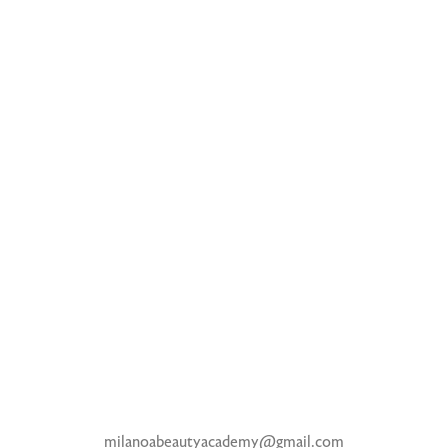
Volutpat ac tincidunt
Leo duis ut diam quam nulla porttitor massa id. Urna molestie at
elementum eu facilisis sed odio morbi.…
Read More
milanoabeautyacademy@gmail.com